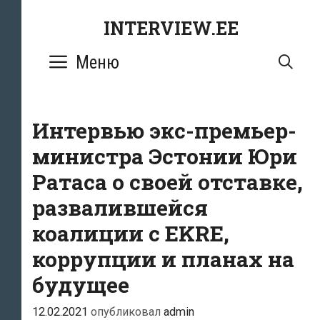
Перейти
INTERVIEW.EE
к
содержимому
Меню
ПО
Интервью экс-премьер-
министра Эстонии Юри
Ратаса о своей отставке,
развалившейся
коалиции с EKRE,
коррупции и планах на
будущее
12.02.2021
опубликовал
admin