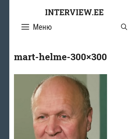
Перейти
INTERVIEW.EE
к
содержимому
Меню
ПО
mart-helme-300×300